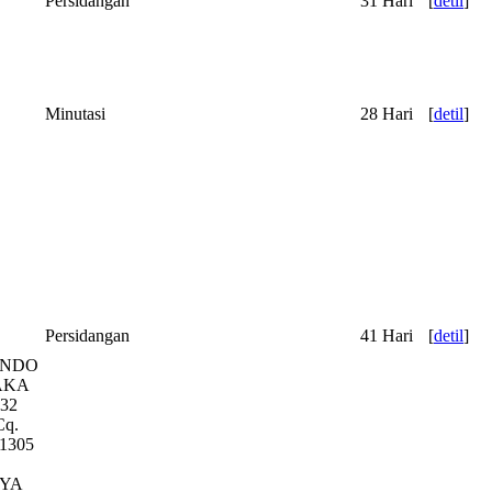
Persidangan
31 Hari
[
detil
]
Minutasi
28 Hari
[
detil
]
Persidangan
41 Hari
[
detil
]
ANDO
AKA
32
q.
1305
AYA