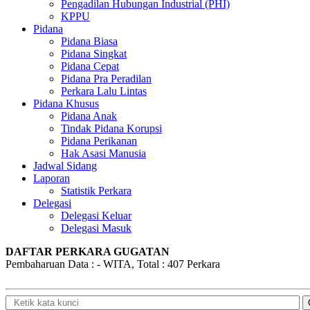
Pengadilan Hubungan Industrial (PHI)
KPPU
Pidana
Pidana Biasa
Pidana Singkat
Pidana Cepat
Pidana Pra Peradilan
Perkara Lalu Lintas
Pidana Khusus
Pidana Anak
Tindak Pidana Korupsi
Pidana Perikanan
Hak Asasi Manusia
Jadwal Sidang
Laporan
Statistik Perkara
Delegasi
Delegasi Keluar
Delegasi Masuk
DAFTAR PERKARA GUGATAN
Pembaharuan Data : - WITA, Total : 407 Perkara