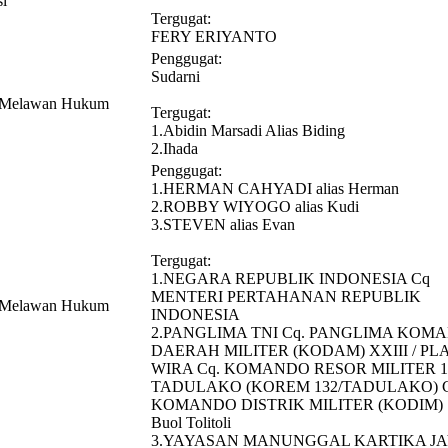
si
Tergugat:
FERY ERIYANTO
Penggugat:
Sudarni
n Melawan Hukum
Tergugat:
1.Abidin Marsadi Alias Biding
2.Ihada
Penggugat:
1.HERMAN CAHYADI alias Herman
2.ROBBY WIYOGO alias Kudi
3.STEVEN alias Evan
Tergugat:
1.NEGARA REPUBLIK INDONESIA Cq
MENTERI PERTAHANAN REPUBLIK
n Melawan Hukum
INDONESIA
2.PANGLIMA TNI Cq. PANGLIMA KOM
DAERAH MILITER (KODAM) XXIII / PL
WIRA Cq. KOMANDO RESOR MILITER 1
TADULAKO (KOREM 132/TADULAKO) C
KOMANDO DISTRIK MILITER (KODIM) 
Buol Tolitoli
3.YAYASAN MANUNGGAL KARTIKA J