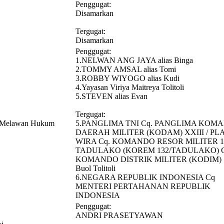
Penggugat:
Disamarkan
Tergugat:
Disamarkan
Penggugat:
1.NELWAN ANG JAYA alias Binga
2.TOMMY AMSAL alias Tomi
3.ROBBY WIYOGO alias Kudi
4.Yayasan Viriya Maitreya Tolitoli
5.STEVEN alias Evan
Tergugat:
n Melawan Hukum
5.PANGLIMA TNI Cq. PANGLIMA KOM
DAERAH MILITER (KODAM) XXIII / PL
WIRA Cq. KOMANDO RESOR MILITER 1
TADULAKO (KOREM 132/TADULAKO) C
KOMANDO DISTRIK MILITER (KODIM) 
Buol Tolitoli
6.NEGARA REPUBLIK INDONESIA Cq
MENTERI PERTAHANAN REPUBLIK
INDONESIA
Penggugat:
ANDRI PRASETYAWAN