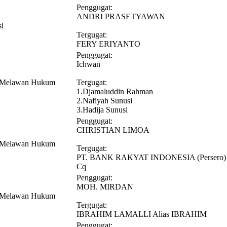
Penggugat:
ANDRI PRASETYAWAN
si
Tergugat:
FERY ERIYANTO
Penggugat:
Ichwan
n Melawan Hukum
Tergugat:
1.Djamaluddin Rahman
2.Nafiyah Sunusi
3.Hadija Sunusi
Penggugat:
CHRISTIAN LIMOA
n Melawan Hukum
Tergugat:
PT. BANK RAKYAT INDONESIA (Persero)
Cq
Penggugat:
MOH. MIRDAN
n Melawan Hukum
Tergugat:
IBRAHIM LAMALLI Alias IBRAHIM
Penggugat: