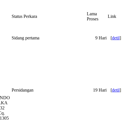
Lama
Status Perkara
Link
Proses
Sidang pertama
9 Hari
[
detil
]
Persidangan
19 Hari
[
detil
]
ANDO
AKA
32
q.
1305