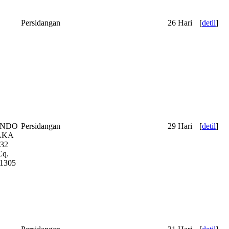
Persidangan
26 Hari
[
detil
]
ANDO
Persidangan
29 Hari
[
detil
]
AKA
32
q.
1305