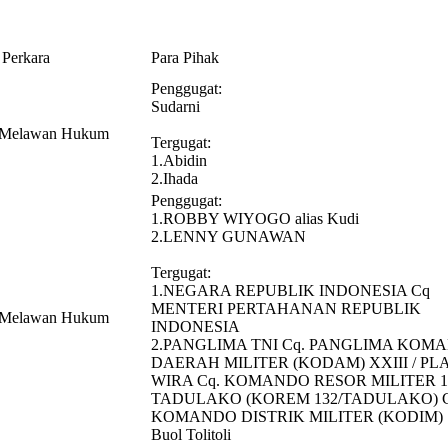
 Perkara
Para Pihak
Penggugat:
Sudarni
n Melawan Hukum
Tergugat:
1.Abidin
2.Ihada
Penggugat:
1.ROBBY WIYOGO alias Kudi
2.LENNY GUNAWAN
Tergugat:
1.NEGARA REPUBLIK INDONESIA Cq
MENTERI PERTAHANAN REPUBLIK
n Melawan Hukum
INDONESIA
2.PANGLIMA TNI Cq. PANGLIMA KOM
DAERAH MILITER (KODAM) XXIII / PL
WIRA Cq. KOMANDO RESOR MILITER 1
TADULAKO (KOREM 132/TADULAKO) C
KOMANDO DISTRIK MILITER (KODIM) 
Buol Tolitoli